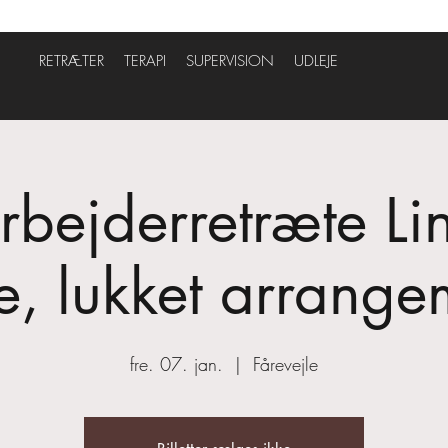
RETRÆTER
TERAPI
SUPERVISION
UDLEJE
bejderretræte Li
ke, lukket arrange
fre. 07. jan.
  |  
Fårevejle