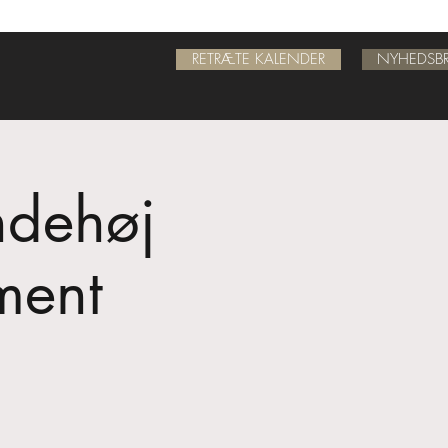
RETRÆTE KALENDER
NYHEDSBR
ndehøj
ment