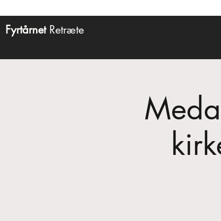
Fyrtårnet
Retræte
Medar
kir