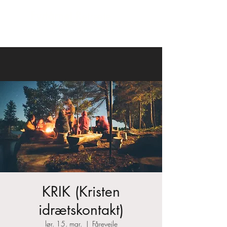
Fyrtårnet
Retræte
KRIK (Kristen
idrætskontakt)
lør. 15. mar.
  |  
Fårevejle