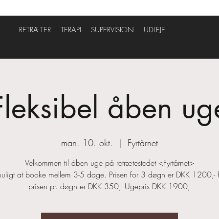
RETRÆTER
TERAPI
SUPERVISION
UDLEJE
Fleksibel åben ug
man. 10. okt.
  |  
Fyrtårnet
Velkommen til åben uge på retrætestedet <Fyrtårnet>
muligt at booke mellem 3-5 dage. Prisen for 3 døgn er DKK 1200,- h
prisen pr. døgn er DKK 350,- Ugepris DKK 1900,-