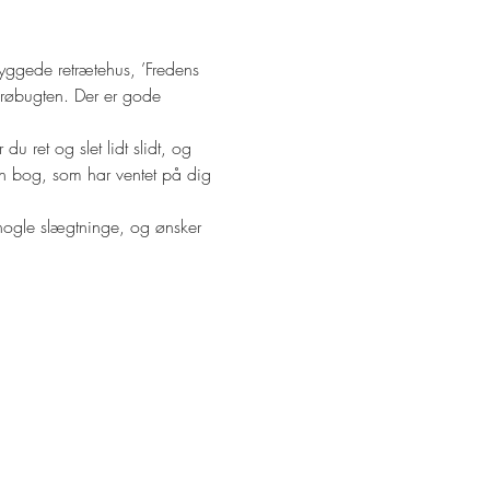
byggede retrætehus, ’Fredens 
ejrøbugten. Der er gode 
u ret og slet lidt slidt, og 
en bog, som har ventet på dig 
e nogle slægtninge, og ønsker 