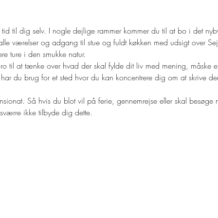
id til dig selv. I nogle dejlige rammer kommer du til at bo i det ny
l alle værelser og adgang til stue og fuldt køkken med udsigt over S
re ture i den smukke natur.
o til at tænke over hvad der skal fylde dit liv med mening, måske er d
ke har du brug for et sted hvor du kan koncentrere dig om at skrive d
pensionat. Så hvis du blot vil på ferie, gennemrejse eller skal besøg
sværre ikke tilbyde dig dette.