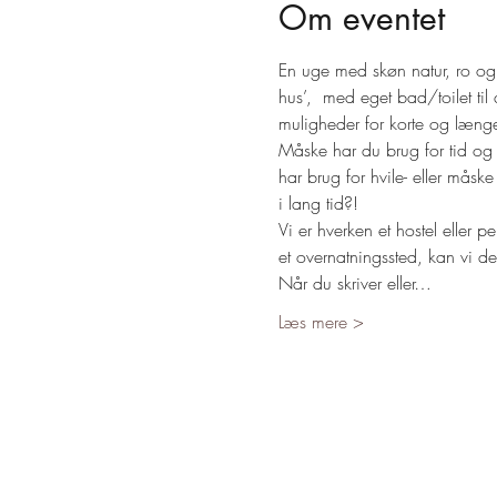
Om eventet
En uge med skøn natur, ro og t
hus’,  med eget bad/toilet ti
muligheder for korte og længe
Måske har du brug for tid og r
har brug for hvile- eller mås
i lang tid?!
Vi er hverken et hostel eller 
et overnatningssted, kan vi de
Når du skriver eller…
Læs mere >