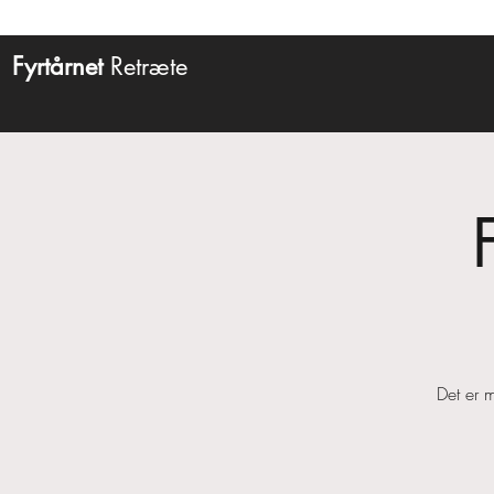
Fyrtårnet
Retræte
Det er 