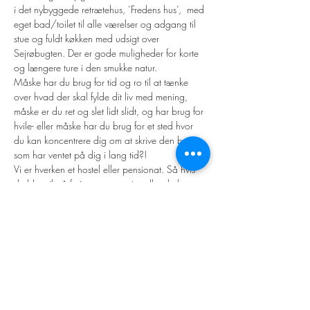
i det nybyggede retrætehus, ’Fredens hus’,  med 
eget bad/toilet til alle værelser og adgang til 
stue og fuldt køkken med udsigt over 
Sejrøbugten. Der er gode muligheder for korte 
og længere ture i den smukke natur.
Måske har du brug for tid og ro til at tænke 
over hvad der skal fylde dit liv med mening, 
måske er du ret og slet lidt slidt, og har brug for 
hvile- eller måske har du brug for et sted hvor 
du kan koncentrere dig om at skrive den bog, 
som har ventet på dig i lang tid?!
Vi er hverken et hostel eller pensionat. Så hvis 
du blot vil på ferie, gennemrejse eller skal 
besøge nogle slægtninge, og ønsker et 
overnatningssted, kan vi desværre ikke tilbyde 
dig dette.
Når du skriver eller…
Læs mere >