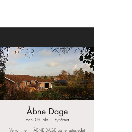
Fyrtårnet
Retræte
Åbne Dage
man. 09. okt.
  |  
Fyrtårnet
Velkommen til ÅBNE DAGE på retrætestedet